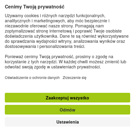
Do góry
klasyczna wersja strony
Zapisz się do Newslettera
Dane kontaktowe
|
Impressum
|
Ustawienia prywatności
|
Ochrona danych
osobowych
© Goethe-Institut 2026