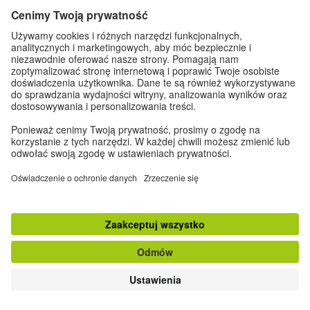
Do góry
klasyczna wersja strony
Zapisz się do Newslettera
Dane kontaktowe
|
Impressum
|
Ustawienia prywatności
|
Ochrona danych
osobowych
© Goethe-Institut 2026