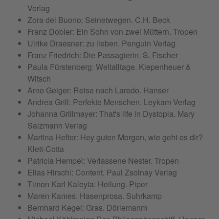
Verlag
Zora del Buono: Seinetwegen. C.H. Beck
Franz Dobler: Ein Sohn von zwei Müttern. Tropen
Ulrike Draesner: zu lieben. Penguin Verlag
Franz Friedrich: Die Passagierin. S. Fischer
Paula Fürstenberg: Weltalltage. Kiepenheuer &
Witsch
Arno Geiger: Reise nach Laredo. Hanser
Andrea Grill: Perfekte Menschen. Leykam Verlag
Johanna Grillmayer: That's life in Dystopia. Mary
Salzmann Verlag
Martina Hefter: Hey guten Morgen, wie geht es dir?
Klett-Cotta
Patricia Hempel: Verlassene Nester. Tropen
Elias Hirschl: Content. Paul Zsolnay Verlag
Timon Karl Kaleyta: Heilung. Piper
Maren Kames: Hasenprosa. Suhrkamp
Bernhard Kegel: Gras. Dörlemanm