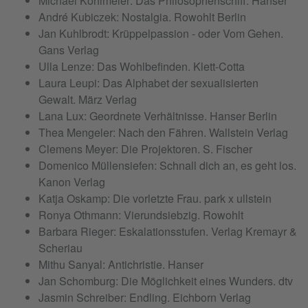
Michael Köhlmeier: Das Philosophenschiff. Hanser
André Kubiczek: Nostalgia. Rowohlt Berlin
Jan Kuhlbrodt: Krüppelpassion - oder Vom Gehen.
Gans Verlag
Ulla Lenze: Das Wohlbefinden. Klett-Cotta
Laura Leupi: Das Alphabet der sexualisierten
Gewalt. März Verlag
Lana Lux: Geordnete Verhältnisse. Hanser Berlin
Thea Mengeler: Nach den Fähren. Wallstein Verlag
Clemens Meyer: Die Projektoren. S. Fischer
Domenico Müllensiefen: Schnall dich an, es geht los.
Kanon Verlag
Katja Oskamp: Die vorletzte Frau. park x ullstein
Ronya Othmann: Vierundsiebzig. Rowohlt
Barbara Rieger: Eskalationsstufen. Verlag Kremayr &
Scheriau
Mithu Sanyal: Antichristie. Hanser
Jan Schomburg: Die Möglichkeit eines Wunders. dtv
Jasmin Schreiber: Endling. Eichborn Verlag