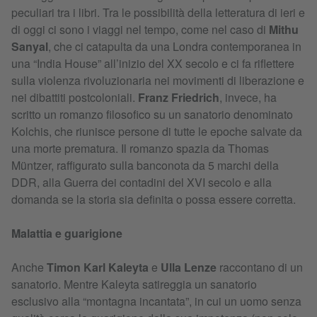
peculiari tra i libri. Tra le possibilità della letteratura di ieri e
di oggi ci sono i viaggi nel tempo, come nel caso di
Mithu
Sanyal
, che ci catapulta da una Londra contemporanea in
una “India House” all’inizio del XX secolo e ci fa riflettere
sulla violenza rivoluzionaria nei movimenti di liberazione e
nei dibattiti postcoloniali.
Franz Friedrich
, invece, ha
scritto un romanzo filosofico su un sanatorio denominato
Kolchis, che riunisce persone di tutte le epoche salvate da
una morte prematura. Il romanzo spazia da Thomas
Müntzer, raffigurato sulla banconota da 5 marchi della
DDR, alla Guerra dei contadini del XVI secolo e alla
domanda se la storia sia definita o possa essere corretta.
Malattia e guarigione
Anche
Timon Karl Kaleyta
e
Ulla Lenze
raccontano di un
sanatorio. Mentre Kaleyta satireggia un sanatorio
esclusivo alla “montagna incantata”, in cui un uomo senza