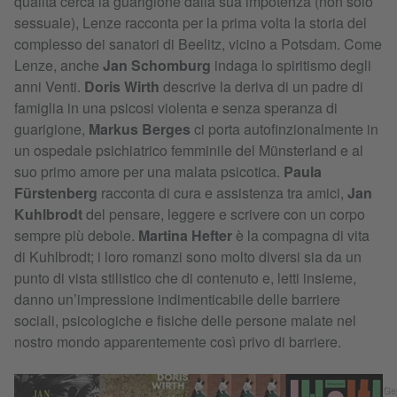
qualità cerca la guarigione dalla sua impotenza (non solo
sessuale), Lenze racconta per la prima volta la storia del
complesso dei sanatori di Beelitz, vicino a Potsdam. Come
Lenze, anche
Jan Schomburg
indaga lo spiritismo degli
anni Venti.
Doris Wirth
descrive la deriva di un padre di
famiglia in una psicosi violenta e senza speranza di
guarigione,
Markus Berges
ci porta autofinzionalmente in
un ospedale psichiatrico femminile del Münsterland e al
suo primo amore per una malata psicotica.
Paula
Fürstenberg
racconta di cura e assistenza tra amici,
Jan
Kuhlbrodt
del pensare, leggere e scrivere con un corpo
sempre più debole.
Martina Hefter
è la compagna di vita
di Kuhlbrodt; i loro romanzi sono molto diversi sia da un
punto di vista stilistico che di contenuto e, letti insieme,
danno un’impressione indimenticabile delle barriere
sociali, psicologiche e fisiche delle persone malate nel
nostro mondo apparentemente così privo di barriere.
Ge