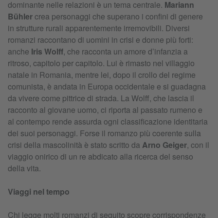
dominante nelle relazioni è un tema centrale.
Mariann
Bühler
crea personaggi che superano i confini di genere
in strutture rurali apparentemente irremovibili. Diversi
romanzi raccontano di uomini in crisi e donne più forti:
anche
Iris Wolff
, che racconta un amore d’infanzia a
ritroso, capitolo per capitolo. Lui è rimasto nel villaggio
natale in Romania, mentre lei, dopo il crollo del regime
comunista, è andata in Europa occidentale e si guadagna
da vivere come pittrice di strada. La Wolff, che lascia il
racconto al giovane uomo, ci riporta al passato rumeno e
al contempo rende assurda ogni classificazione identitaria
dei suoi personaggi. Forse il romanzo più coerente sulla
crisi della mascolinità è stato scritto da
Arno Geiger
, con il
viaggio onirico di un re abdicato alla ricerca del senso
della vita.
Viaggi nel tempo
Chi legge molti romanzi di seguito scopre corrispondenze