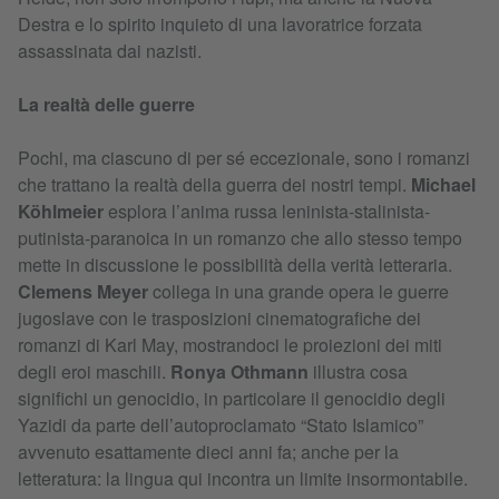
Destra e lo spirito inquieto di una lavoratrice forzata
assassinata dai nazisti.
La realtà delle guerre
Pochi, ma ciascuno di per sé eccezionale, sono i romanzi
che trattano la realtà della guerra dei nostri tempi.
Michael
Köhlmeier
esplora l’anima russa leninista-stalinista-
putinista-paranoica in un romanzo che allo stesso tempo
mette in discussione le possibilità della verità letteraria.
Clemens Meyer
collega in una grande opera le guerre
jugoslave con le trasposizioni cinematografiche dei
romanzi di Karl May, mostrandoci le proiezioni dei miti
degli eroi maschili.
Ronya Othmann
illustra cosa
significhi un genocidio, in particolare il genocidio degli
Yazidi da parte dell’autoproclamato “Stato Islamico”
avvenuto esattamente dieci anni fa; anche per la
letteratura: la lingua qui incontra un limite insormontabile.