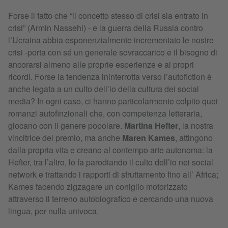
Forse il fatto che “il concetto stesso di crisi sia entrato in
crisi” (Armin Nassehi) - e la guerra della Russia contro
l’Ucraina abbia esponenzialmente incrementato le nostre
crisi -porta con sé un generale sovraccarico e il bisogno di
ancorarsi almeno alle proprie esperienze e ai propri
ricordi. Forse la tendenza ininterrotta verso l’autofiction è
anche legata a un culto dell’io della cultura dei social
media? In ogni caso, ci hanno particolarmente colpito quei
romanzi autofinzionali che, con competenza letteraria,
giocano con il genere popolare.
Martina Hefter
, la nostra
vincitrice del premio, ma anche
Maren Kames
, attingono
dalla propria vita e creano al contempo arte autonoma: la
Hefter, tra l’altro, lo fa parodiando il culto dell’io nei social
network e trattando i rapporti di sfruttamento fino all’ Africa;
Kames facendo zigzagare un coniglio motorizzato
attraverso il terreno autobiografico e cercando una nuova
lingua, per nulla univoca.