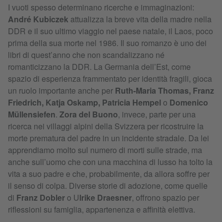
I vuoti spesso determinano ricerche e immaginazioni:
André Kubiczek
attualizza la breve vita della madre nella
DDR e il suo ultimo viaggio nel paese natale, il Laos, poco
prima della sua morte nel 1986. Il suo romanzo è uno dei
libri di quest’anno che non scandalizzano né
romanticizzano la DDR. La Germania dell’Est, come
spazio di esperienza frammentato per identità fragili, gioca
un ruolo importante anche per
Ruth-Maria Thomas, Franz
Friedrich, Katja Oskamp, Patricia Hempel
o
Domenico
Müllensiefen
.
Zora del Buono
, invece, parte per una
ricerca nei villaggi alpini della Svizzera per ricostruire la
morte prematura del padre in un incidente stradale. Da lei
apprendiamo molto sul numero di morti sulle strade, ma
anche sull’uomo che con una macchina di lusso ha tolto la
vita a suo padre e che, probabilmente, da allora soffre per
il senso di colpa. Diverse storie di adozione, come quelle
di
Franz Dobler
o U
lrike Draesner
, offrono spazio per
riflessioni su famiglia, appartenenza e affinità elettiva.