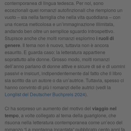
contemporanea di lingua tedesca. Per noi, sono
eccezionali quei romanzi autofinzionali che riempiono un
vuoto – sia nella famiglia che nella vita quotidiana – con
una ricerca meticolosa e un’immaginazione illimitata,
andando ben oltre un semplice sguardo introspettivo.
Stupisce anche che molti romanzi esplorino
i ruoli di
genere
. Il tema non è nuovo, tuttavia non è ancora
esaurito. E guarda caso: la letteratura appartiene
soprattutto alle donne. Grosso modo, molti romanzi
dell’anno parlano di donne attive e sicure di sé e di uomini
passivi e insicuri, indipendentemente dal fatto che il libro
sia scritto da un autore o da un’autrice. Tuttavia, spesso ci
hanno convinto di più i romanzi delle autrici (vedi la
Longlist del Deutscher Buchpreis 2024
).
Ci ha sorpreso un aumento del motivo del
viaggio nel
tempo
, a volte collegato al tema della guarigione, che
risuona nella letteratura contemporanea come un’eco del
romanzo “La montagna incantata” pubblicato cento anni fa.