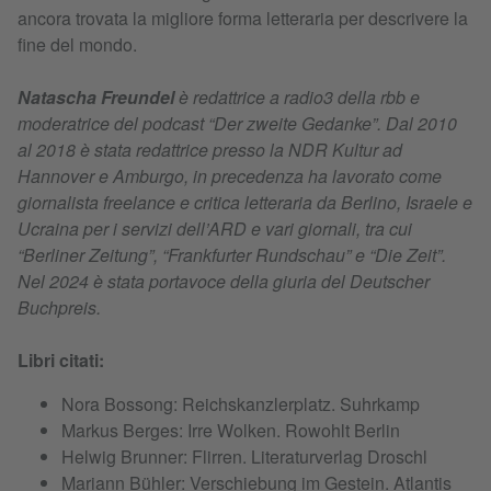
ancora trovata la migliore forma letteraria per descrivere la
fine del mondo.
Natascha Freundel
è redattrice a radio3 della rbb e
moderatrice del podcast “Der zweite Gedanke”. Dal 2010
al 2018 è stata redattrice presso la NDR Kultur ad
Hannover e Amburgo, in precedenza ha lavorato come
giornalista freelance e critica letteraria da Berlino, Israele e
Ucraina per i servizi dell’ARD e vari giornali, tra cui
“Berliner Zeitung”, “Frankfurter Rundschau” e “Die Zeit”.
Nel 2024 è stata portavoce della giuria del Deutscher
Buchpreis.
Libri citati:
Nora Bossong: Reichskanzlerplatz. Suhrkamp
Markus Berges: Irre Wolken. Rowohlt Berlin
Helwig Brunner: Flirren. Literaturverlag Droschl
Mariann Bühler: Verschiebung im Gestein. Atlantis