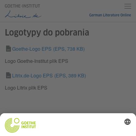
Logotypy do pobrania
Goethe-Logo EPS
(EPS, 738 KB)
Logo Goethe-Institut plik EPS
Litrix.de-Logo EPS
(EPS, 389 KB)
Logo Litrix plik EPS
Do góry