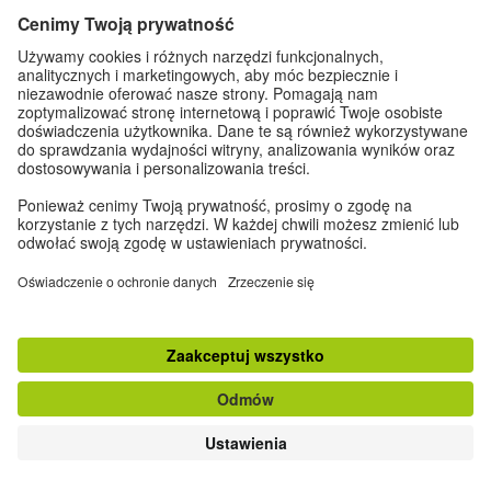
klasyczna wersja strony
Zapisz się do Newslettera
Dane kontaktowe
|
Impressum
|
Ustawienia prywatności
|
Ochrona danych
osobowych
© Goethe-Institut 2026