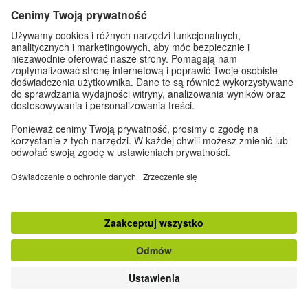
Do góry
klasyczna wersja strony
Zapisz się do Newslettera
Dane kontaktowe
|
Impressum
|
Ustawienia prywatności
|
Ochrona danych
osobowych
© Goethe-Institut 2026