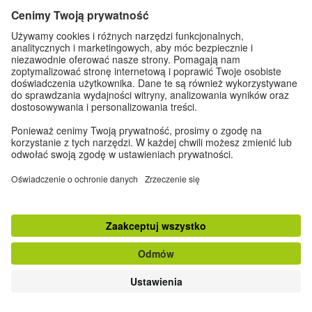
Do góry
klasyczna wersja strony
Zapisz się do Newslettera
Dane kontaktowe
|
Impressum
|
Ustawienia prywatności
|
Ochrona danych
osobowych
© Goethe-Institut 2026