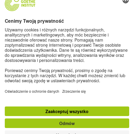
Leipziger Buchmesse
Do góry
klasyczna wersja strony
Zapisz się do Newslettera
Dane kontaktowe
|
Impressum
|
Ustawienia prywatności
|
Ochrona danych
osobowych