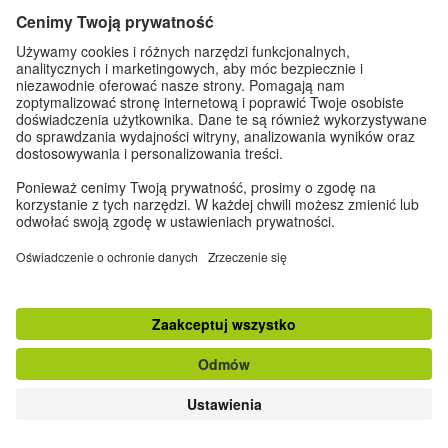
Leipziger Buchmesse
Do góry
klasyczna wersja strony
Zapisz się do Newslettera
Dane kontaktowe
|
Impressum
|
Ustawienia prywatności
|
Ochrona danych
osobowych
© Goethe-Institut 2026