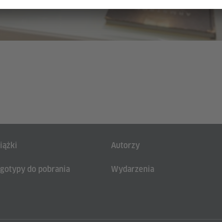
iążki
Autorzy
gotypy do pobrania
Wydarzenia