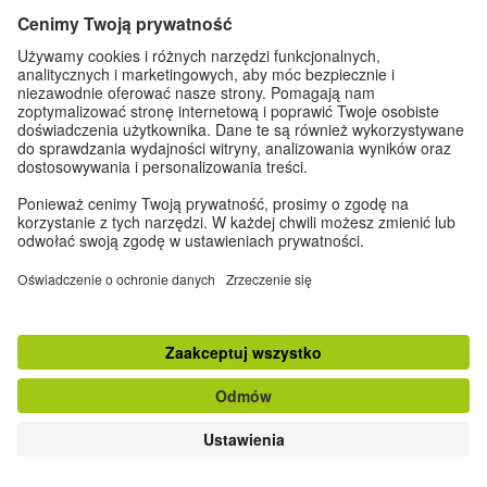
Do góry
klasyczna wersja strony
Zapisz się do Newslettera
Dane kontaktowe
|
Impressum
|
Ustawienia prywatności
|
Ochrona danych
osobowych
© Goethe-Institut 2026