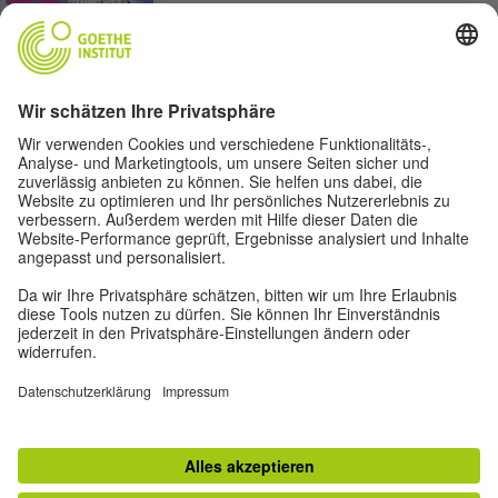
Annekathrin Kohout
Hyperreaktiv. Wie in
Sozialen Medien um
Deutungsmacht gekämpft
wird
Top
Zur klassischen Ansicht
Abonnieren Sie unseren Newsletter