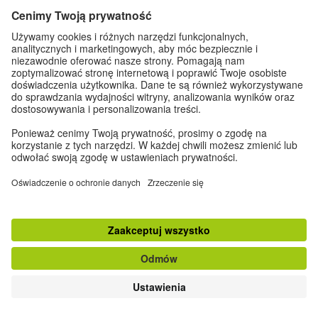
Do góry
klasyczna wersja strony
Zapisz się do Newslettera
Dane kontaktowe
|
Impressum
|
Ustawienia prywatności
|
Ochrona danych
osobowych
© Goethe-Institut 2026