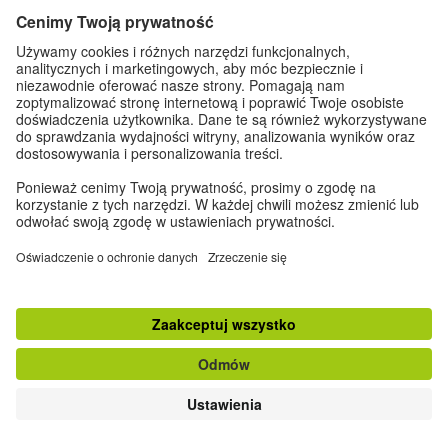
Do góry
klasyczna wersja strony
Zapisz się do Newslettera
Dane kontaktowe
|
Impressum
|
Ustawienia prywatności
|
Ochrona danych
osobowych
© Goethe-Institut 2026