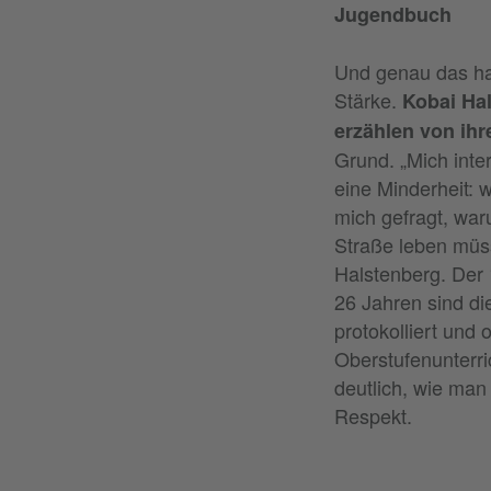
Jugendbuch
Und genau das hab
Stärke.
Kobai Ha
erzählen von ihr
Grund. „Mich inte
eine Minderheit: 
mich gefragt, war
Straße leben müss
Halstenberg. Der 1
26 Jahren sind die
protokolliert und 
Oberstufenunterr
deutlich, wie man
Respekt.