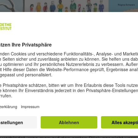
kombiniert ganz anders und legt mit
g
„Kennen wir uns
ein Werk vor, dem eine geniale Idee zugrun
nsamkeiten“
Doppelseite versammelt sie insgesamt 56 ganz unterschi
nd nach Größe sortiert auf dem Vor- und Nachsatzpapier 
r verbindet, was man auf den ersten Blick gar nicht vermu