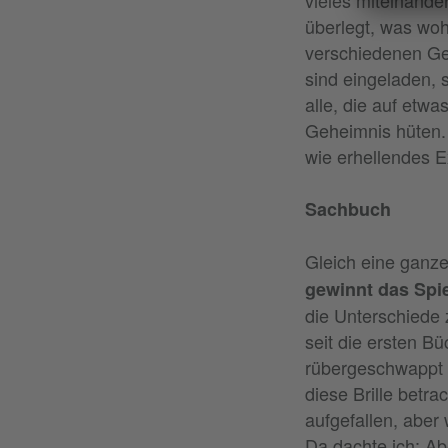
überlegt, was woh
verschiedenen Ge
sind eingeladen, 
alle, die auf etwa
Geheimnis hüten.
wie erhellendes E
Sachbuch
Gleich eine ganz
gewinnt das Spi
die Unterschiede
seit die ersten B
rübergeschwappt 
diese Brille betra
aufgefallen, aber
Da dachte ich: A