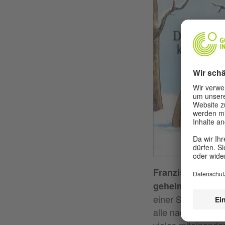
Franziska Ludwi
geheimen Gemei
einer Seite bzw. 
alle nach Alter u
vieles miteinande