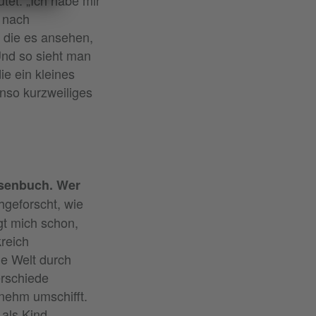
e nach
die es ansehen,
Und so sieht man
ie ein kleines
nso kurzweiliges
senbuch. Wer
hgeforscht, wie
gt mich schon,
reich
e Welt durch
erschiede
nehm umschifft.
als Kind