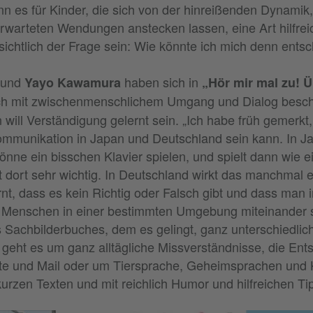
nn es für Kinder, die sich von der hinreißenden Dynamik,
rwarteten Wendungen anstecken lassen, eine Art hilfrei
ichtlich der Frage sein: Wie könnte ich mich denn ents
und
haben sich in
Yayo Kawamura
„Hör mir mal zu! 
h mit zwischenmenschlichem Umgang und Dialog beschä
 will Verständigung gelernt sein. „Ich habe früh gemerkt,
Kommunikation in Japan und Deutschland sein kann. In J
önne ein bisschen Klavier spielen, und spielt dann wie ei
 dort sehr wichtig. In Deutschland wirkt das manchmal ehe
nt, dass es kein Richtig oder Falsch gibt und dass man
 Menschen in einer bestimmten Umgebung miteinander s
ses Sachbilderbuches, dem es gelingt, ganz unterschiedli
geht es um ganz alltägliche Missverständnisse, die Ent
te und Mail oder um Tiersprache, Geheimsprachen und 
kurzen Texten und mit reichlich Humor und hilfreichen Ti