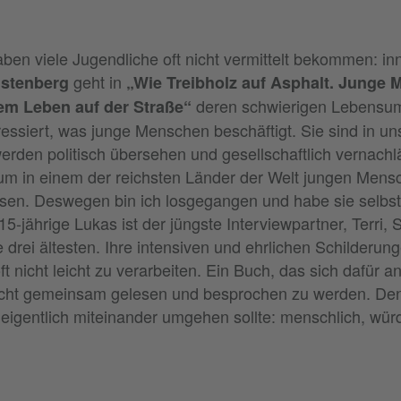
en viele Jugendliche oft nicht vermittelt bekommen: inn
geht in
lstenberg
„Wie Treibholz auf Asphalt. Junge
deren schwierigen Lebensum
em Leben auf der Straße“
ressiert, was junge Menschen beschäftigt. Sie sind in un
werden politisch übersehen und gesellschaftlich vernachl
um in einem der reichsten Länder der Welt jungen Mens
en. Deswegen bin ich losgegangen und habe sie selbst 
5-jährige Lukas ist der jüngste Interviewpartner, Terri, 
 drei ältesten. Ihre intensiven und ehrlichen Schilderung
oft nicht leicht zu verarbeiten. Ein Buch, das sich dafür an
icht gemeinsam gelesen und besprochen zu werden. De
 eigentlich miteinander umgehen sollte: menschlich, würd