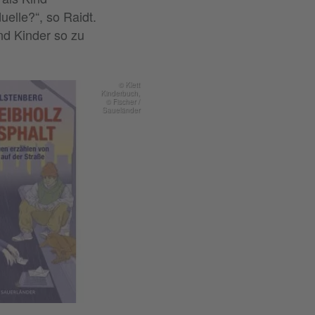
uelle?“, so Raidt.
und Kinder so zu
© Klett
Kinderbuch,
© Fischer /
Saueländer