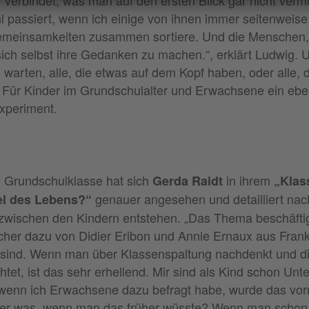
l passiert, wenn ich einige von ihnen immer seitenweis
meinsamkeiten zusammen sortiere. Und die Menschen, 
sich selbst ihre Gedanken zu machen.“, erklärt Ludwig. 
s warten, alle, die etwas auf dem Kopf haben, oder alle, d
 Für Kinder im Grundschulalter und Erwachsene ein ebe
xperiment.
e Grundschulklasse hat sich
in ihrem
Gerda Raidt
„Klas
genauer angesehen und detailliert nac
el des Lebens?“
 zwischen den Kindern entstehen. „Das Thema beschäfti
ücher dazu von Didier Eribon und Annie Ernaux aus Frank
sind. Wenn man über Klassenspaltung nachdenkt und di
chtet, ist das sehr erhellend. Mir sind als Kind schon Unt
 wenn ich Erwachsene dazu befragt habe, wurde das vor
ber was, wenn man das früher wüsste? Wenn man schon 