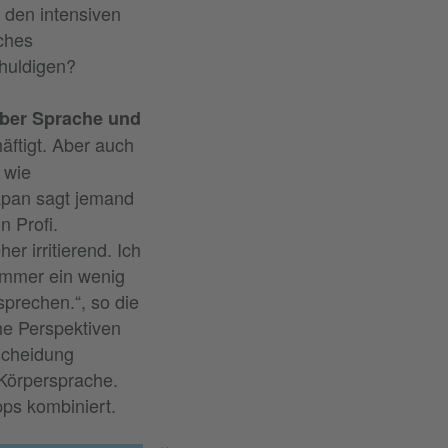
 den intensiven
ches
chuldigen?
Über Sprache und
ftigt. Aber auch
 wie
apan sagt jemand
n Profi.
r irritierend. Ich
 immer ein wenig
prechen.“, so die
che Perspektiven
scheidung
Körpersprache.
pps kombiniert.