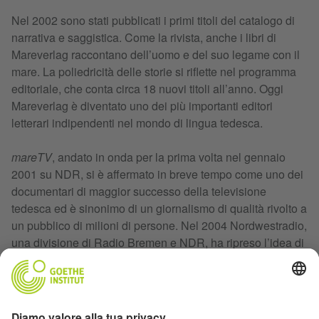
Nel 2002 sono stati pubblicati i primi titoli del catalogo di
narrativa e saggistica. Come la rivista, anche i libri di
Mareverlag raccontano dell’uomo e del suo legame con il
mare. La poliedricità delle storie si riflette nel programma
editoriale, che conta circa 18 nuovi titoli all’anno. Oggi
Mareverlag è diventato uno dei più importanti editori
letterari indipendenti nel mondo di lingua tedesca.
mareTV
, andato in onda per la prima volta nel gennaio
2001 su NDR, si è affermato in breve tempo come uno dei
documentari di maggior successo della televisione
tedesca ed è sinonimo di un giornalismo di qualità rivolto a
un pubblico di milioni di persone. Nel 2004 Nordwestradio,
una divisione di Radio Bremen e NDR, ha ripreso l’idea di
mare
e ha sviluppato un format radiofonico che nei
contenuti è ispirato alla rivista ma rimane indipendente.
Inoltre,
mare
è partner di maribus GmbH, che nel 2010 ha