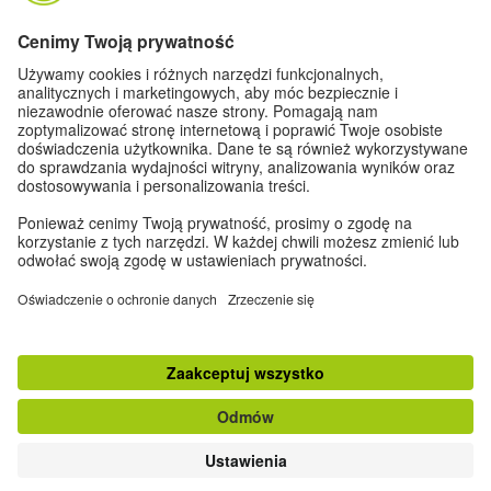
Recenzja książki
Tekst: Kristina Maidt-Zinke
Do góry
klasyczna wersja strony
Zapisz się do Newslettera
Dane kontaktowe
|
Impressum
|
Ustawienia prywatności
|
Ochrona danych
osobowych
© Goethe-Institut 2026