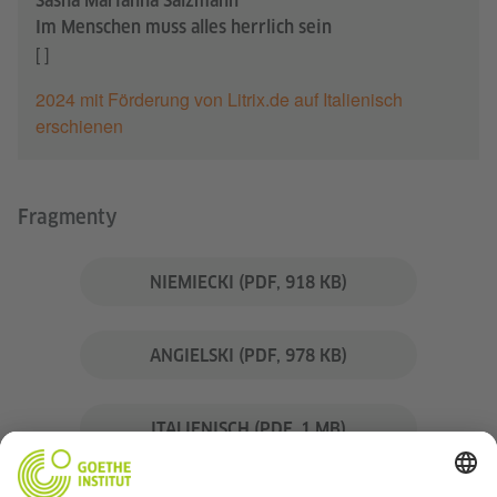
Sasha Marianna Salzmann
Im Menschen muss alles herrlich sein
[ ]
2024 mit Förderung von Litrix.de auf Italienisch
erschienen
Fragmenty
NIEMIECKI
(PDF, 918 KB)
ANGIELSKI
(PDF, 978 KB)
ITALIENISCH
(PDF, 1 MB)