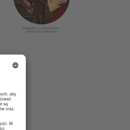
Fotografia: © Juliana Krohn /
Literaturhaus München