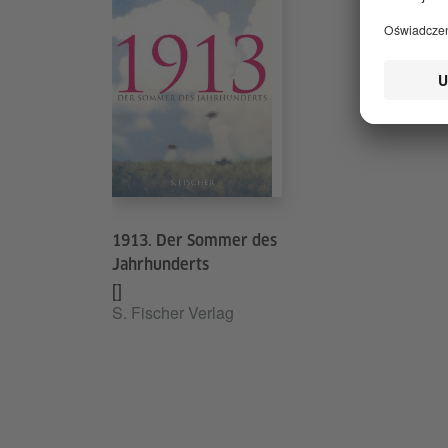
1913. Der Sommer des
Jahrhunderts
[]
S. Fischer Verlag